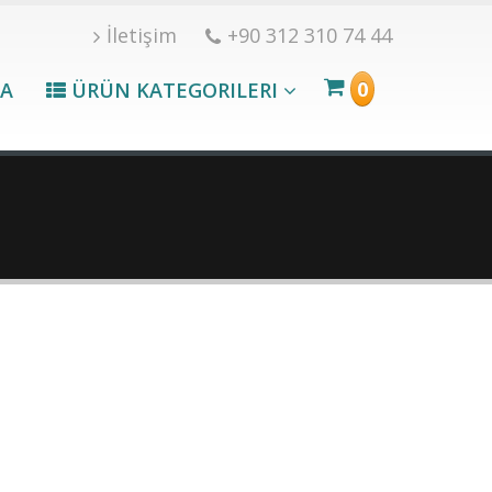
İletişim
+90 312 310 74 44
0
A
ÜRÜN KATEGORILERI