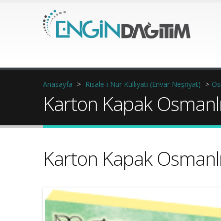
Anasayfa
>
Risale-i Nur Külliyatı (Envar Neşriyat)
>
Os
Karton Kapak Osmanl
Karton Kapak Osmanl