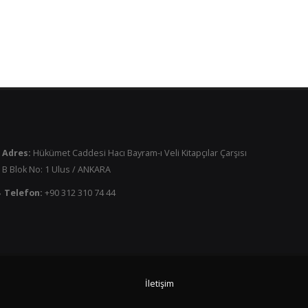
Adres:
Hükümet Caddesi Hacı Bayram-ı Veli Kitapçılar Çarşısı
B Blok No: 1 Ulus / ANKARA
Telefon:
+90 312 310 74 44
İletişim