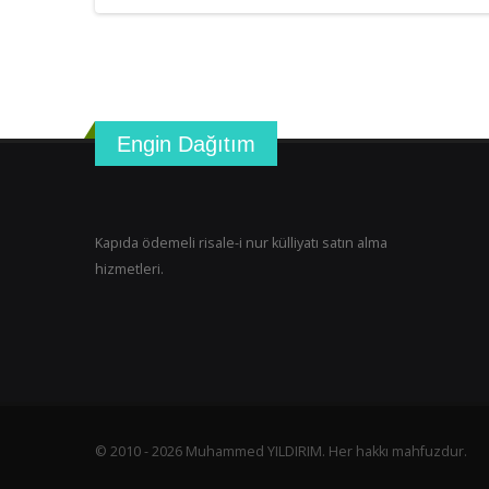
Engin Dağıtım
Kapıda ödemeli risale-i nur külliyatı satın alma
hizmetleri.
© 2010 - 2026 Muhammed YILDIRIM. Her hakkı mahfuzdur.