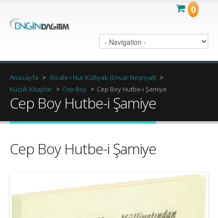
0
Anasayfa
>
Risale-i Nur Külliyatı (Envar Neşriyat)
>
Küçük Kitaplar
>
Cep Boy
>
Cep Boy Hutbe-i Şamiye
Cep Boy Hutbe-i Şamiye
Cep Boy Hutbe-i Şamiye