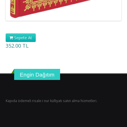
Sepete At
352.00 TL
Engin Dağıtım
Kapıda ödemeli risale-i nur külliyatı satın alma hizmetleri.